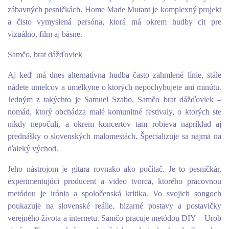
zábavných pesničkách. Home Made Mutant je komplexný projekt
a čisto vymyslená persóna, ktorá má okrem hudby cit pre
vizuálno, film aj básne.
Samčo, brat dážďoviek
Aj keď má dnes alternatívna hudba často zahmlené línie, stále
nádete umelcov a umelkyne o ktorých nepochybujete ani minútu.
Jedným z takýchto je Samuel Szabo, Samčo brat dážďoviek –
nomád, ktorý obchádza malé komunitné festivaly, o ktorých ste
nikdy nepočuli, a okrem koncertov tam robieva napríklad aj
prednášky o slovenských malomestách. Špecializuje sa najmä na
ďaleký východ.
Jeho nástrojom je gitara rovnako ako počítač. Je to pesničkár,
experimentujúci producent a video tvorca, ktorého pracovnou
metódou je irónia a spoločenská kritika. Vo svojich songoch
poukazuje na slovenské reálie, bizarné postavy a postavičky
verejného života a internetu. Samčo pracuje metódou DIY – Urob