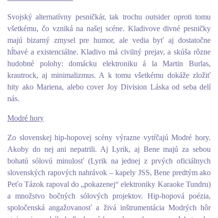
Svojský alternatívny pesničkár, tak trochu outsider oproti tomu
všetkému, čo vzniká na našej scéne. Kladivove divné pesničky
majú bizarný zmysel pre humor, ale vedia byť aj dostatočne
hĺbavé a existenciálne. Kladivo má civilný prejav, a skúša rôzne
hudobné polohy: domácku elektroniku á la Martin Burlas,
krautrock, aj minimalizmus. A k tomu všetkému dokáže zložiť
hity ako Mariena, alebo cover Joy Division Láska od seba delí
nás.
Modré hory
Zo slovenskej hip-hopovej scény výrazne vytŕčajú Modré hory.
Akoby do nej ani nepatrili. Aj Lyrik, aj Bene majú za sebou
bohatú sólovú minulosť (Lyrik na jednej z prvých oficiálnych
slovenských rapových nahrávok – kapely JSS, Bene predtým ako
Peťo Tázok rapoval do „pokazenej“ elektroniky Karaoke Tundru)
a množstvo bočných sólových projektov. Hip-hopová poézia,
spoločenská angažovanosť a živá inštrumentácia Modrých hôr