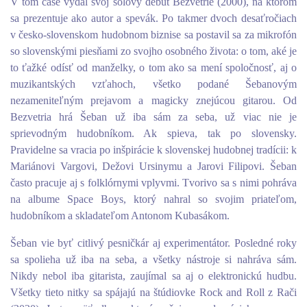
V tom čase vydal svoj sólový debut Bezvetrie (2000), na ktorom
sa prezentuje ako autor a spevák. Po takmer dvoch desaťročiach
v česko-slovenskom hudobnom biznise sa postavil sa za mikrofón
so slovenskými piesňami zo svojho osobného života: o tom, aké je
to ťažké odísť od manželky, o tom ako sa mení spoločnosť, aj o
muzikantských vzťahoch, všetko podané Šebanovým
nezameniteľným prejavom a magicky znejúcou gitarou. Od
Bezvetria hrá Šeban už iba sám za seba, už viac nie je
sprievodným hudobníkom. Ak spieva, tak po slovensky.
Pravidelne sa vracia po inšpirácie k slovenskej hudobnej tradícii: k
Mariánovi Vargovi, Dežovi Ursinymu a Jarovi Filipovi. Šeban
často pracuje aj s folklórnymi vplyvmi. Tvorivo sa s nimi pohráva
na albume Space Boys, ktorý nahral so svojim priateľom,
hudobníkom a skladateľom Antonom Kubasákom.
Šeban vie byť citlivý pesničkár aj experimentátor. Posledné roky
sa spolieha už iba na seba, a všetky nástroje si nahráva sám.
Nikdy nebol iba gitarista, zaujímal sa aj o elektronickú hudbu.
Všetky tieto nitky sa spájajú na štúdiovke Rock and Roll z Rači