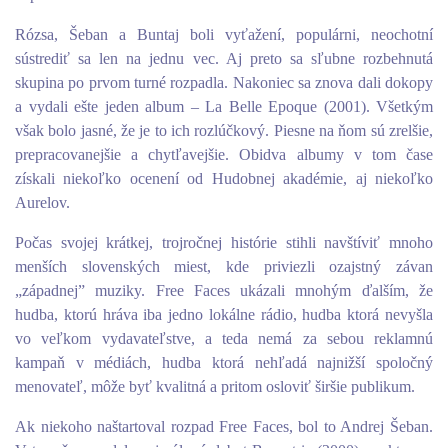
Rózsa, Šeban a Buntaj boli vyťažení, populárni, neochotní
sústrediť sa len na jednu vec. Aj preto sa sľubne rozbehnutá
skupina po prvom turné rozpadla. Nakoniec sa znova dali dokopy
a vydali ešte jeden album – La Belle Epoque (2001). Všetkým
však bolo jasné, že je to ich rozlúčkový. Piesne na ňom sú zrelšie,
prepracovanejšie a chytľavejšie. Obidva albumy v tom čase
získali niekoľko ocenení od Hudobnej akadémie, aj niekoľko
Aurelov.
Počas svojej krátkej, trojročnej histórie stihli navštíviť mnoho
menších slovenských miest, kde priviezli ozajstný závan
„západnej” muziky. Free Faces ukázali mnohým ďalším, že
hudba, ktorú hráva iba jedno lokálne rádio, hudba ktorá nevyšla
vo veľkom vydavateľstve, a teda nemá za sebou reklamnú
kampaň v médiách, hudba ktorá nehľadá najnižší spoločný
menovateľ, môže byť kvalitná a pritom osloviť širšie publikum.
Ak niekoho naštartoval rozpad Free Faces, bol to Andrej Šeban.