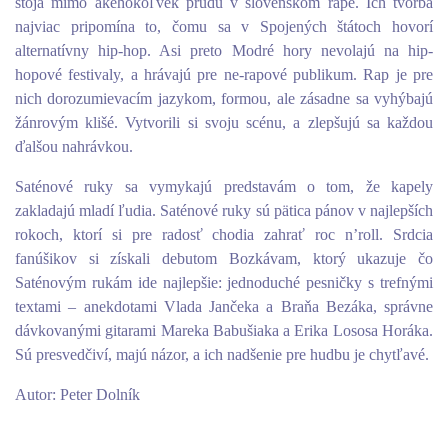
stoja mimo akéhokoľvek prúdu v slovenskom rape. Ich tvorba
najviac pripomína to, čomu sa v Spojených štátoch hovorí
alternatívny hip-hop. Asi preto Modré hory nevolajú na hip-
hopové festivaly, a hrávajú pre ne-rapové publikum. Rap je pre
nich dorozumievacím jazykom, formou, ale zásadne sa vyhýbajú
žánrovým klišé. Vytvorili si svoju scénu, a zlepšujú sa každou
ďalšou nahrávkou.
Saténové ruky sa vymykajú predstavám o tom, že kapely
zakladajú mladí ľudia. Saténové ruky sú pätica pánov v najlepších
rokoch, ktorí si pre radosť chodia zahrať roc n’roll. Srdcia
fanúšikov si získali debutom Bozkávam, ktorý ukazuje čo
Saténovým rukám ide najlepšie: jednoduché pesničky s trefnými
textami – anekdotami Vlada Jančeka a Braňa Bezáka, správne
dávkovanými gitarami Mareka Babušiaka a Erika Lososa Horáka.
Sú presvedčiví, majú názor, a ich nadšenie pre hudbu je chytľavé.
Autor: Peter Dolník