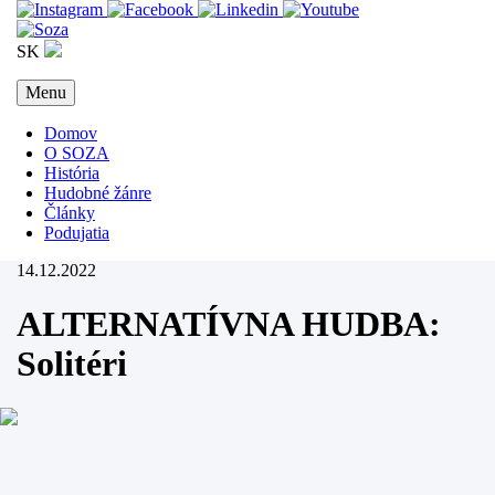
SK
Menu
Domov
O SOZA
História
Hudobné žánre
Články
Podujatia
14.12.2022
ALTERNATÍVNA HUDBA:
Solitéri