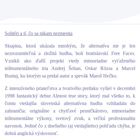
Solitéri a tí, čo sa nikam nezmestia
Skupina, ktorá ukázala mnohým, že alternatíva nie je len
nezrozumiteľná a zložitá hudba, boli bratislavskí Free Faces.
Vznikli ako ďalší projekt vtedy mimoriadne vyťaženého
inštrumentálneho tria Andrej Šeban, Oskar Rózsa a Marcel
Buntaj, ku ktorým sa pridal autor a spevák Maroš Hečko.
Z intenzívneho priateľstva a tvorivého pretlaku vyšiel v decembri
1998 fantastický debut Almost true story, ktorý mal všetko to, k
čomu vtedajšia slovenská alternatívna hudba vzhliadala do
zahraničia: originálne a chytľavé pesničkárstvo, mimoriadne
inštrumentálne výkony, svetový zvuk, a veľkú profesionalitu
navonok. Jediné čo z dnešného (aj vtedajšieho) pohľadu chýba, je
dobrá anglická výslovnosť.