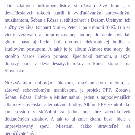
Trio zdatných inštrumentalistov si užívalo živé hrania, v
deväťdesiatych rokoch patrili k vyhľadávaným sprievodným
muzikantom. Šeban a Rózsa si stihli zahrať s Dežom Ursinym, ich
služby využíval Richard Müller, Peter Lipa a mnohí ďalší. Trio sa
vtedy venovalo aj improvizovanej hudbe, dokonale ovládali
gitaru, basu aj bicie, boli otvorení elektronickej hudbe a
štúdiovým postupom. A taký je je album Almost true story, do
ktorého Maroš Hečko priniesol špecifickú temnotu, a akýsi
dobový pocit z deväťdesiatych rokov, a konca storočia na
Slovensku.
Nezvyčajným dobovým úkazom, muzikantským úletom, a
zároveň sebavedomým manifestom, je projekt PPF. Zostava
Šeban, Rózsa, Frátrik a Müller nahrali jeden z najpodivnejších
albumov slovenskej alternatívnej hudby. Album PPF vznikol ako
jam session v skúšobni za jednu noc, bez akýchkoľvek
dodatočných zásahov. A tak to aj znie: gitara, basa, bicie a
improvizovaný spev. Miestami ťažko stráviteľné, až
nepočúvateľné.