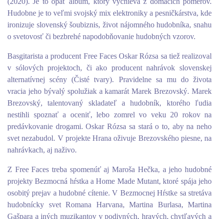
(2020). Je to opäť album, ktorý vyčnieva z domácich pomerov.
Hudobne je to veľmi svojský mix elektroniky a pesničkárstva, kde
ironizuje slovenský šoubiznis, život nájomného hudobníka, snahu
o svetovosť či bezbrehé napodobňovanie hudobných vzorov.
Basgitarista a producent Free Faces Oskar Rózsa sa tiež realizoval
v sólových projektoch, či ako producent nahrávok slovenskej
alternatívnej scény (Čisté tvary). Pravidelne sa mu do života
vracia jeho bývalý spolužiak a kamarát Marek Brezovský. Marek
Brezovský, talentovaný skladateľ a hudobník, ktorého ľudia
nestihli spoznať a oceniť, lebo zomrel vo veku 20 rokov na
predávkovanie drogami. Oskar Rózsa sa stará o to, aby na neho
svet nezabudol. V projekte Hrana oživuje Brezovského piesne, na
nahrávkach, aj naživo.
Z Free Faces treba spomenúť aj Maroša Hečka, a jeho hudobné
projekty Bezmocná hŕstka a Home Made Mutant, ktoré spája jeho
osobitý prejav a hudobné cítenie. V Bezmocnej Hŕstke sa stretáva
hudobnícky svet Romana Harvana, Martina Burlasa, Martina
Gašpara a iných muzikantov v podivných, hravých, chytľavých a