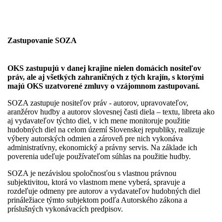
Zastupovanie SOZA
OKS zastupujú v danej krajine nielen domácich nositeľov
práv, ale aj všetkých zahraničných z tých krajín, s ktorými
majú OKS uzatvorené zmluvy o vzájomnom zastupovaní.
SOZA zastupuje nositeľov práv - autorov, upravovateľov,
aranžérov hudby a autorov slovesnej časti diela – textu, libreta ako
aj vydavateľov týchto diel, v ich mene monitoruje použitie
hudobných diel na celom území Slovenskej republiky, realizuje
výbery autorských odmien a zároveň pre nich vykonáva
administratívny, ekonomický a právny servis. Na základe ich
poverenia udeľuje používateľom súhlas na použitie hudby.
SOZA je nezávislou spoločnosťou s vlastnou právnou
subjektivitou, ktorá vo vlastnom mene vyberá, spravuje a
rozdeľuje odmeny pre autorov a vydavateľov hudobných diel
prináležiace týmto subjektom podľa Autorského zákona a
príslušných vykonávacích predpisov.