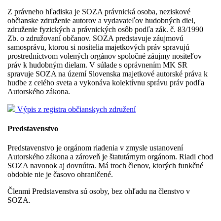
Z právneho hľadiska je SOZA právnická osoba, neziskové
občianske združenie autorov a vydavateľov hudobných diel,
združenie fyzických a právnických osôb podľa zák. č. 83/1990
Zb. o združovaní občanov. SOZA predstavuje záujmovú
samosprávu, ktorou si nositelia majetkových práv spravujú
prostredníctvom volených orgánov spoločné záujmy nositeľov
práv k hudobným dielam. V súlade s oprávnením MK SR
spravuje SOZA na území Slovenska majetkové autorské práva k
hudbe z celého sveta a vykonáva kolektívnu správu práv podľa
Autorského zákona.
Výpis z registra občianskych združení
Predstavenstvo
Predstavenstvo je orgánom riadenia v zmysle ustanovení
Autorského zákona a zároveň je štatutárnym orgánom. Riadi chod
SOZA navonok aj dovnútra. Má troch členov, ktorých funkčné
obdobie nie je časovo ohraničené.
Členmi Predstavenstva sú osoby, bez ohľadu na členstvo v
SOZA.