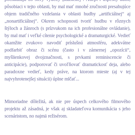
pôsobiaci v tejto oblasti, by mal mať mnohé zručnosti presahujúce
objem tradičného vzdelania v oblasti hudby „artificiálnej“ aj
„nonartificiálnej“. Okrem schopnosti tvoriť hudbu v rôznych
štýloch a žánroch (s prízvukom na ich profesionálne ovládanie),
by mal mať i veľké cítenie psychologické a dramaturgické. Vedieť
okamžite zvukovo navodiť príslušnú atmosféru, adekvátne
podfarbiť obraz či scénu (často i v zámernej „opozícii“,
myšlienkovej dvojznačnosti, s prvkami reminiscencie či
anticipácie), podporovať či uvoľňovať dramatickosť deja, alebo
paradoxne vedieť, kedy práve, na ktorom mieste (aj v tej
najvyhrotenejšej situácii) úplne mlčať...
Mimoriadne dôležitá, ak nie pre úspech celkového filmového
projektu až zásadná, je však aj skladateľova komunikácia s jeho
scenáristom, no najmä režisérom.