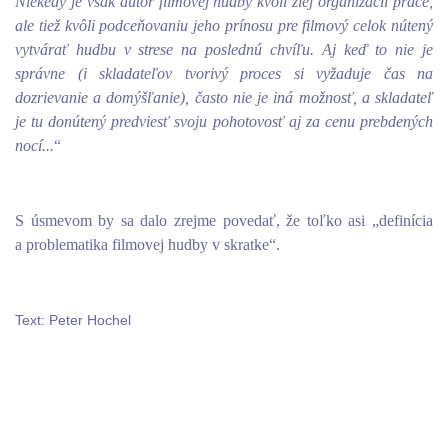
Niekedy je však autor filmovej hudby kvôli zlej organizácii práce,
ale tiež kvôli podceňovaniu jeho prínosu pre filmový celok nútený
vytvárať hudbu v strese na poslednú chvíľu. Aj keď to nie je
správne (i skladateľov tvorivý proces si vyžaduje čas na
dozrievanie a domýšľanie), často nie je iná možnosť, a skladateľ
je tu donútený predviesť svoju pohotovosť aj za cenu prebdených
nocí...
“
S úsmevom by sa dalo zrejme povedať, že toľko asi „definícia
a problematika filmovej hudby v skratke“.
Text: Peter Hochel