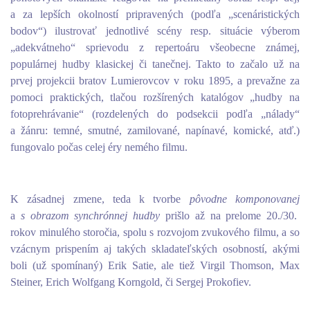
a za lepších okolností pripravených (podľa „scenáristických
bodov“) ilustrovať jednotlivé scény resp. situácie výberom
„adekvátneho“ sprievodu z repertoáru všeobecne známej,
populárnej hudby klasickej či tanečnej. Takto to začalo už na
prvej projekcii bratov Lumierovcov v roku 1895, a prevažne za
pomoci praktických, tlačou rozšírených katalógov „hudby na
fotoprehrávanie“ (rozdelených do podsekcii podľa „nálady“
a žánru: temné, smutné, zamilované, napínavé, komické, atď.)
fungovalo počas celej éry nemého filmu.
K zásadnej zmene, teda k tvorbe
pôvodne komponovanej
a
s obrazom synchrónnej hudby
prišlo až na prelome 20./30.
rokov minulého storočia, spolu s rozvojom zvukového filmu, a so
vzácnym prispením aj takých skladateľských osobností, akými
boli (už spomínaný) Erik Satie, ale tiež Virgil Thomson, Max
Steiner, Erich Wolfgang Korngold, či Sergej Prokofiev.