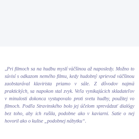
„
Pri filmoch sa na hudbu myslí väčšinou až naposledy. Možno to
súvisí s odkazom nemého filmu, kedy hudobný sprievod väčšinou
zaobstarával klavirista priamo v sále. Z dôvodov najmä
praktických, sa napokon stal zvyk. Veľa vynikajúcich skladateľov
v minulosti dokonca vystupovalo proti svetu hudby, použitej vo
filmoch. Podľa Stravinského bolo jej účelom sprevádzať dialógy
bez toho, aby ich rušila, podobne ako v kaviarni. Satie o nej
hovoril ako o kulise „podobnej nábytku“.