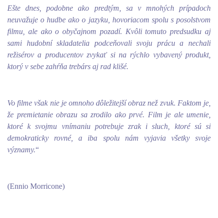
Ešte dnes, podobne ako predtým, sa v mnohých prípadoch
neuvažuje o hudbe ako o jazyku, hovoriacom spolu s posolstvom
filmu, ale ako o obyčajnom pozadí. Kvôli tomuto predsudku aj
sami hudobní skladatelia podceňovali svoju prácu a nechali
režisérov a producentov zvykať si na rýchlo vybavený produkt,
ktorý v sebe zahŕňa trebárs aj rad klišé.
Vo filme však nie je omnoho dôležitejší obraz než zvuk. Faktom je,
že premietanie obrazu sa zrodilo ako prvé. Film je ale umenie,
ktoré k svojmu vnímaniu potrebuje zrak i sluch, ktoré sú si
demokraticky rovné, a iba spolu nám vyjavia všetky svoje
významy.
“
(Ennio Morricone)