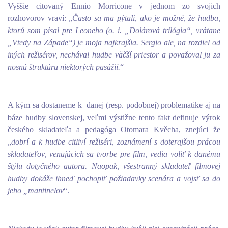
Vyššie citovaný Ennio Morricone v jednom zo svojich
rozhovorov vraví: „
Často sa ma pýtali, ako je možné, že hudba,
ktorú som písal pre Leoneho (o. i. „Dolárová trilógia“, vrátane
„Vtedy na Západe“) je moja najkrajšia. Sergio ale, na rozdiel od
iných režisérov, nechával hudbe väčší priestor a považoval ju za
nosnú štruktúru niektorých pasážií.
“
A kým sa dostaneme k danej (resp. podobnej) problematike aj na
báze hudby slovenskej, veľmi výstižne tento fakt definuje výrok
českého skladateľa a pedagóga Otomara Kvěcha, znejúci že
„
dobrí a k hudbe citliví režiséri, zoznámení s doterajšou prácou
skladateľov, venujúcich sa tvorbe pre film, vedia voliť k danému
štýlu dotyčného autora. Naopak, všestranný skladateľ filmovej
hudby dokáže ihneď pochopiť požiadavky scenára a vojsť sa do
jeho „mantinelov
“.