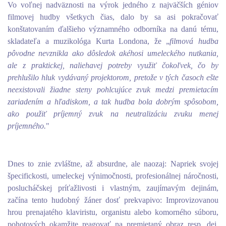
Vo voľnej nadväznosti na výrok jedného z najväčších géniov
filmovej hudby všetkych čias, dalo by sa asi pokračovať
konštatovaním ďalšieho významného odborníka na danú tému,
skladateľa a muzikológa Kurta Londona, že „
filmová hudba
pôvodne nevznikla ako dôsledok akéhosi umeleckého nutkania,
ale z praktickej, naliehavej potreby využiť čokoľvek, čo by
prehlušilo hluk vydávaný projektorom, pretože v tých časoch ešte
neexistovali žiadne steny pohlcujúce zvuk medzi premietacím
zariadením a hľadiskom, a tak hudba bola dobrým spôsobom,
ako použiť príjemný zvuk na neutralizáciu zvuku menej
príjemného.
"
Dnes to znie zvláštne, až absurdne, ale naozaj: Napriek svojej
špecifickosti, umeleckej výnimočnosti, profesionálnej náročnosti,
poslucháčskej príťažlivosti i vlastným, zaujímavým dejinám,
začína tento hudobný žáner dosť prekvapivo: Improvizovanou
hrou prenajatého klaviristu, organistu alebo komorného súboru,
pohotových okamžite reagovať na premietaný obraz resp. dej,