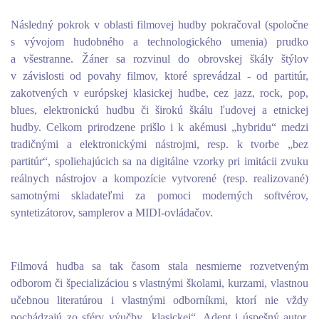
Následný pokrok v oblasti filmovej hudby pokračoval (spoločne
s vývojom hudobného a technologického umenia) prudko
a všestranne. Žáner sa rozvinul do obrovskej škály štýlov
v závislosti od povahy filmov, ktoré sprevádzal - od partitúr,
zakotvených v európskej klasickej hudbe, cez jazz, rock, pop,
blues, elektronickú hudbu či širokú škálu ľudovej a etnickej
hudby. Celkom prirodzene prišlo i k akémusi „hybridu“ medzi
tradičnými a elektronickými nástrojmi, resp. k tvorbe „bez
partitúr“, spoliehajúcich sa na digitálne vzorky pri imitácii zvuku
reálnych nástrojov a kompozície vytvorené (resp. realizované)
samotnými skladateľmi za pomoci moderných softvérov,
syntetizátorov, samplerov a MIDI-ovládačov.
Filmová hudba sa tak časom stala nesmierne rozvetveným
odborom či špecializáciou s vlastnými školami, kurzami, vlastnou
učebnou literatúrou i vlastnými odborníkmi, ktorí nie vždy
pochádzajú zo sféry výučby „klasickej“. Adept i úspešný autor,