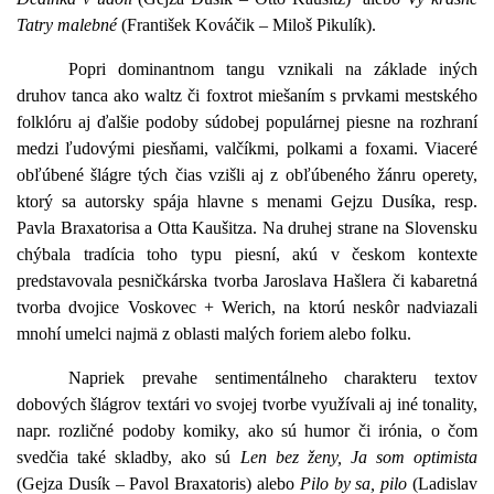
Tatry malebné
(František Kováčik – Miloš Pikulík).
Popri dominantnom tangu vznikali na základe iných
druhov tanca ako waltz či foxtrot miešaním s prvkami mestského
folklóru aj ďalšie podoby súdobej populárnej piesne na rozhraní
medzi ľudovými piesňami, valčíkmi, polkami a foxami. Viaceré
obľúbené šlágre tých čias
vzišli aj z obľúbeného žánru operety,
ktorý sa autorsky spája hlavne s menami Gejzu Dusíka, resp.
Pavla Braxatorisa a Otta Kaušitza.
Na druhej strane n
a Slovensku
chýbala tradícia toho typu piesní, akú v českom kontexte
predstavovala pesničkárska tvorba Jaroslava Hašlera či kabaretná
tvorba dvojice Voskovec + Werich, na ktorú neskôr nadviazali
mnohí umelci najmä z oblasti malých foriem alebo folku.
Napriek prevahe sentimentálneho charakteru textov
dobových šlágrov textári vo svojej tvorbe využívali aj iné tonality,
napr. rozličné podoby komiky, ako sú humor či irónia, o čom
svedčia také skladby, ako sú
Len bez ženy, Ja som optimista
(Gejza Dusík – Pavol Braxatoris) alebo
Pilo by sa, pilo
(Ladislav