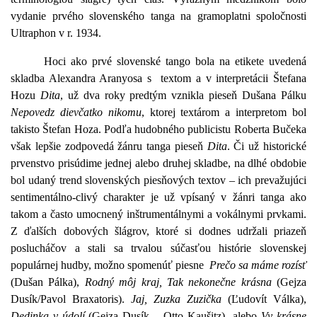
vydanie prvého slovenského tanga na gramoplatni spoločnosti
Ultraphon v r. 1934.
Hoci ako prvé slovenské tango bola na etikete uvedená
skladba Alexandra Aranyosa s textom a v interpretácii Štefana
Hozu
Dita
, už dva roky predtým vznikla pieseň Dušana Pálku
Nepovedz dievčatko nikomu
, ktorej textárom a interpretom bol
takisto Štefan Hoza. Podľa hudobného publicistu Roberta Bučeka
však lepšie zodpovedá žánru tanga pieseň
Dita
. Či už historické
prvenstvo prisúdime jednej alebo druhej skladbe, na dlhé obdobie
bol udaný trend slovenských piesňových textov – ich prevažujúci
sentimentálno-clivý charakter je už vpísaný v žánri tanga ako
takom a často umocnený inštrumentálnymi a vokálnymi prvkami.
Z ďalších dobových šlágrov, ktoré si dodnes udržali priazeň
poslucháčov a stali sa trvalou súčasťou histórie slovenskej
populárnej hudby, možno spomenúť piesne
Prečo sa máme rozísť
(Dušan Pálka),
Rodný môj kraj, Tak nekonečne krásna
(Gejza
Dusík/Pavol Braxatoris).
Jaj, Zuzka Zuzička
(Ľudovít Válka),
Dedinka v údolí
(Gejza Dusík – Otto Kaušitz) alebo
Vy krásne