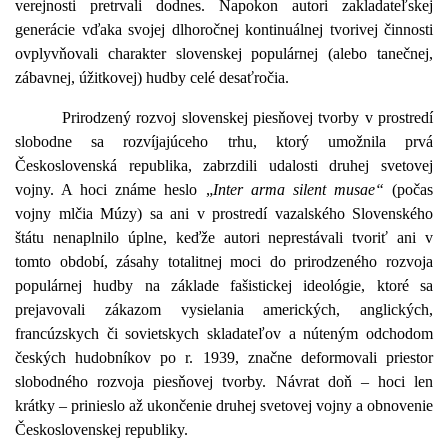
verejnosti pretrvali dodnes. Napokon autori zakladateľskej
generácie vďaka svojej dlhoročnej kontinuálnej tvorivej činnosti
ovplyvňovali charakter slovenskej populárnej (alebo tanečnej,
zábavnej, úžitkovej) hudby celé desaťročia.
Prirodzený rozvoj slovenskej piesňovej tvorby v prostredí
slobodne sa rozvíjajúceho trhu, ktorý umožnila prvá
Československá republika, zabrzdili udalosti druhej svetovej
vojny. A hoci známe heslo „
Inter arma silent musae“
(počas
vojny mlčia Múzy) sa ani v prostredí vazalského Slovenského
štátu nenaplnilo úplne, keďže autori neprestávali tvoriť ani v
tomto období, zásahy totalitnej moci do prirodzeného rozvoja
populárnej hudby na základe fašistickej ideológie, ktoré sa
prejavovali zákazom vysielania amerických, anglických,
francúzskych či sovietskych skladateľov a núteným odchodom
českých hudobníkov po r. 1939, značne deformovali priestor
slobodného rozvoja piesňovej tvorby. Návrat doň – hoci len
krátky – prinieslo až ukončenie druhej svetovej vojny a obnovenie
Československej republiky.