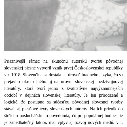
Priaznivejší rámec na skutočnú autorskú tvorbu pôvodnej
slovenskej piesne vytvoril vznik prvej Československej republiky
v r. 1918. Slovenčina sa dostala na úroveň úradného jazyka, čo sa
prejavilo okrem iného aj na úrovni slovenskej medzivojnovej
literatúry, ktorá tvorí jedno z kvalitatívne najvýznamnejších
období v dejinách slovenskej literatúry. Je len prirodzené a
logické, že postupne sa súčasťou pôvodnej slovesnej tvorby
stávali aj piesňové texty slovenských autorov. Na ich prienik do
širšieho poslucháčskeho povedomia, čo pri populárnej hudbe nie
je zanedbateľný faktor, mal vplyv aj rozvoj nových médií: v r.