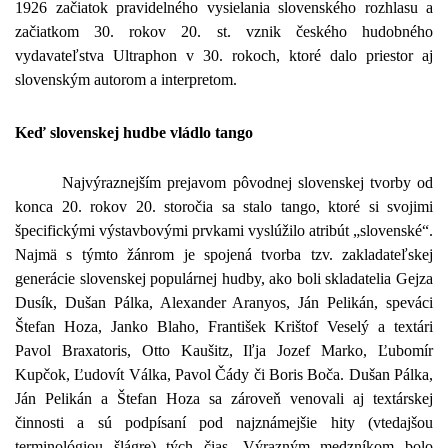
1926 začiatok pravidelného vysielania slovenského rozhlasu a
začiatkom 30. rokov 20. st. vznik českého hudobného
vydavateľstva Ultraphon v 30. rokoch, ktoré dalo priestor aj
slovenským autorom a interpretom.
Keď slovenskej hudbe vládlo tango
Najvýraznejším prejavom pôvodnej slovenskej tvorby od
konca 20. rokov 20. storočia sa stalo tango, ktoré si svojimi
špecifickými výstavbovými prvkami vyslúžilo atribút „slovenské“.
Najmä s týmto žánrom je spojená tvorba tzv. zakladateľskej
generácie slovenskej populárnej hudby, ako boli skladatelia Gejza
Dusík, Dušan Pálka, Alexander Aranyos, Ján Pelikán, speváci
Štefan Hoza, Janko Blaho, František Krištof Veselý a textári
Pavol Braxatoris, Otto Kaušitz, Iľja Jozef Marko, Ľubomír
Kupčok, Ľudovít Válka, Pavol Čády či Boris Boča. Dušan Pálka,
Ján Pelikán a Štefan Hoza sa zároveň venovali aj textárskej
činnosti a sú podpísaní pod najznámejšie hity (vtedajšou
terminológiou šlágre) tých čias. Výrazným medzníkom bolo