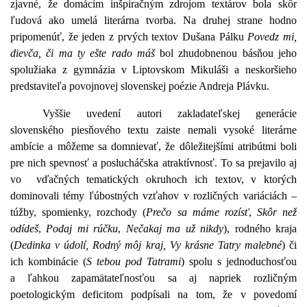
zjavné, že domácim inšpiračným zdrojom textárov bola skôr
ľudová ako umelá literárna tvorba. Na druhej strane hodno
pripomenúť, že jeden z prvých textov Dušana Pálku
Povedz mi,
dievča, či ma ty ešte rado máš
bol zhudobnenou básňou jeho
spolužiaka z gymnázia v Liptovskom Mikuláši a neskoršieho
predstaviteľa povojnovej slovenskej poézie Andreja Plávku.
Vyššie uvedení autori zakladateľskej generácie
slovenského piesňového textu zaiste nemali vysoké literárne
ambície a môžeme sa domnievať, že dôležitejšími atribútmi boli
pre nich spevnosť a poslucháčska atraktívnosť. To sa prejavilo aj
vo vďačných tematických okruhoch ich textov, v ktorých
dominovali témy ľúbostných vzťahov v rozličných variáciách –
túžby, spomienky, rozchody (
Prečo sa máme rozísť
,
Skôr než
odídeš
,
Podaj mi rúčku
,
Nečakaj ma už nikdy
), rodného kraja
(
Dedinka v údolí, Rodný môj kraj, Vy krásne Tatry malebné
) či
ich kombinácie (
S tebou pod Tatrami
) spolu s jednoduchosťou
a ľahkou zapamätateľnosťou sa aj napriek rozličným
poetologickým deficitom podpísali na tom, že v povedomí