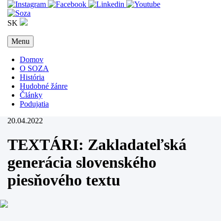
SK
Menu
Domov
O SOZA
História
Hudobné žánre
Články
Podujatia
20.04.2022
TEXTÁRI: Zakladateľská
generácia slovenského
piesňového textu