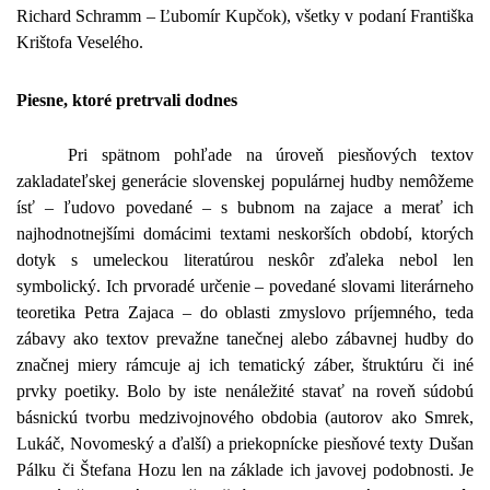
Richard Schramm – Ľubomír Kupčok), všetky v podaní Františka
Krištofa Veselého.
Piesne, ktoré pretrvali dodnes
Pri spätnom pohľade na úroveň piesňových textov
zakladateľskej generácie slovenskej populárnej hudby nemôžeme
ísť – ľudovo povedané – s bubnom na zajace a merať ich
najhodnotnejšími domácimi textami neskorších období, ktorých
dotyk s umeleckou literatúrou neskôr zďaleka nebol len
symbolický. Ich prvoradé určenie – povedané slovami literárneho
teoretika Petra Zajaca – do oblasti zmyslovo príjemného, teda
zábavy ako textov prevažne tanečnej alebo zábavnej hudby do
značnej miery rámcuje aj ich tematický záber, štruktúru či iné
prvky poetiky. Bolo by iste nenáležité stavať na roveň súdobú
básnickú tvorbu medzivojnového obdobia (autorov ako Smrek,
Lukáč, Novomeský a ďalší) a priekopnícke piesňové texty Dušan
Pálku či Štefana Hozu len na základe ich javovej podobnosti. Je