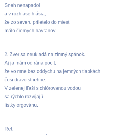
Sneh nenapadol
a v rozhlase hlásia,
že zo severu priletelo do miest
málo čiernych havranov.
2. Zver sa neukladá na zimný spánok.
Aj ja mám od rána pocit,
že vo mne bez oddychu na jemných tlapkách
čosi dravo striehne.
V zelenej fľaši s chlórovanou vodou
sa rýchlo rozvíjajú
lístky orgovánu.
Ref.