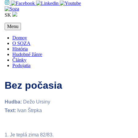
SK
Menu
Domov
O SOZA
História
Hudobné žánre
Články
Podujatia
Bez počasia
Hudba:
Dežo Ursiny
Text:
Ivan Štrpka
1. Je teplá zima 82/83.