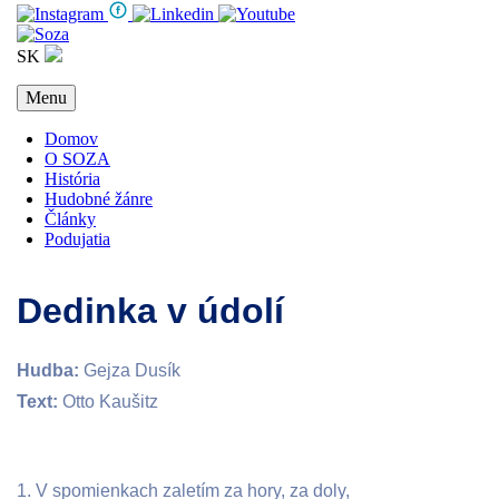
SK
Menu
Domov
O SOZA
História
Hudobné žánre
Články
Podujatia
Dedinka v údolí
Hudba:
Gejza Dusík
Text:
Otto Kaušitz
1. V spomienkach zaletím za hory, za doly,