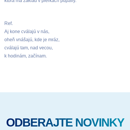
ktorá má základ v pierkach púpavy.
Ref.
Aj kone cválajú v nás,
oheň vnášajú, kde je mráz,
cválajú tam, nad vecou,
k hodinám, začínam.
ODBERAJTE NOVINKY