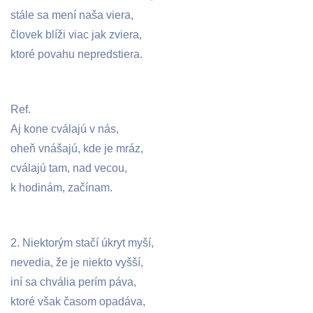
stále sa mení naša viera,
človek blíži viac jak zviera,
ktoré povahu nepredstiera.
Ref.
Aj kone cválajú v nás,
oheň vnášajú, kde je mráz,
cválajú tam, nad vecou,
k hodinám, začínam.
2. Niektorým stačí úkryt myší,
nevedia, že je niekto vyšší,
iní sa chvália perím páva,
ktoré však časom opadáva,