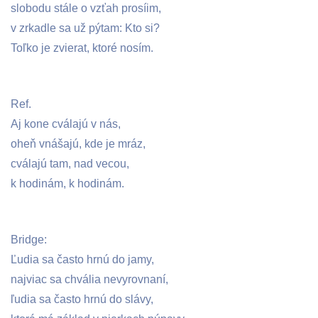
slobodu stále o vzťah prosíim,
v zrkadle sa už pýtam: Kto si?
Toľko je zvierat, ktoré nosím.
Ref.
Aj kone cválajú v nás,
oheň vnášajú, kde je mráz,
cválajú tam, nad vecou,
k hodinám, k hodinám.
Bridge:
Ľudia sa často hrnú do jamy,
najviac sa chvália nevyrovnaní,
ľudia sa často hrnú do slávy,