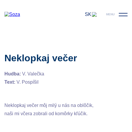
SK
MENU
Neklopkaj večer
Hudba:
V. Valečka
Text:
V. Pospíšil
Neklopkaj večer môj milý u nás na oblôčik,
naši mi včera zobrali od komôrky kľúčik.