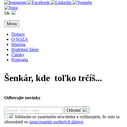
SK
Menu
Domov
O SOZA
História
Hudobné žánre
Články
Podujatia
Šenkár, kde toľko trčíš...
Odberajte novinky
Odoslať
Súhlasím so zasielaním newslettra a vyhlasujem, že som sa
oboznámil so
spracovaním osobných údajov