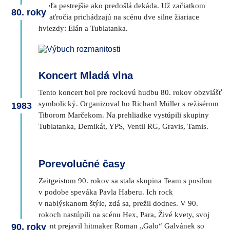
oveľa pestrejšie ako predošlá dekáda. Už začiatkom
80. roky
desaťročia prichádzajú na scénu dve silne žiariace
hviezdy: Elán a Tublatanka.
Koncert Mladá vlna
Tento koncert bol pre rockovú hudbu 80. rokov obzvlášť
symbolický. Organizoval ho Richard Müller s režisérom
1983
Tiborom Marčekom. Na prehliadke vystúpili skupiny
Tublatanka, Demikát, YPS, Ventil RG, Gravis, Tamis.
Porevolučné časy
Zeitgeistom 90. rokov sa stala skupina Team s posilou
v podobe speváka Pavla Haberu. Ich rock
v nablýskanom štýle, zdá sa, prežil dodnes. V 90.
rokoch nastúpili na scénu Hex, Para, Živé kvety, svoj
talent prejavil hitmaker Roman „Galo“ Galvánek so
90. roky