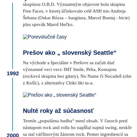
skupinou O.B.D. Významným objavom bola skupina
Free Faces, v ktorej účinkovalo celé ASH trio Andreja
Šebana (Oskar Rózsa – basgitara, Marcel Buntaj - bicie)
plus spevák Maroš Hečko.
Prešov ako „ slovenský Seattle“
Na východe a špeciálne v Prešove sa začali diať
významné veci veci: IMT Smile, Peha, Komajota
1992
(rocková skupina bez gitary), No Name či Nocadeň (obe
z Košíc), z alternatívy Chiki liki tu-a.
Nulté roky až súčasnosť
Termín „populárna hudba“ mení obsah. V časoch pred
nástupom rock and rollu ho napĺňal najmä swing, neskôr
sa stal väčšinovým žánrom rock. Pomer ingrediencií sa
2000