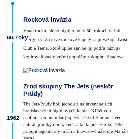
Rocková invázia
Vpád rocku, alebo bigbítu bol v 60. rokoch veľmi
60. roky
energický. Za prvé rockové kapely sa považujú Twist
Club a Tiene, ktoré úplne zjavne (aj podľa názvu)
kopírovali vtedy veľmi populárnu skupinu Shadows.
Zrod skupiny The Jets (neskôr
Prúdy)
The Jets/Prúdy boli jednou z najinvenčnejších
bratislavských bigbítových kapiel. Kľúčovou
1962
osobnosťou bol mladý spevák Pavol Hammel. Veci
nabrali prudký obrat, keď sa ku kapele v roku 1967
pripojil legendárny hráč na klávesové nástroje Marián
Varga.