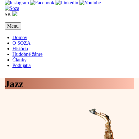
SK
Menu
Domov
O SOZA
História
Hudobné žánre
Články
Podujatia
Jazz