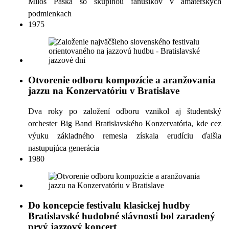
Miloš Paška so skupinou fanúšikov v amatérskych
podmienkach
1975
Otvorenie odboru kompozície a aranžovania
jazzu na Konzervatóriu v Bratislave
Dva roky po založení odboru vznikol aj študentský
orchester Big Band Bratislavského Konzervatória, kde cez
výuku základného remesla získala erudíciu ďalšia
nastupujúca generácia
1980
Do koncepcie festivalu klasickej hudby
Bratislavské hudobné slávnosti bol zaradený
prvý jazzový koncert